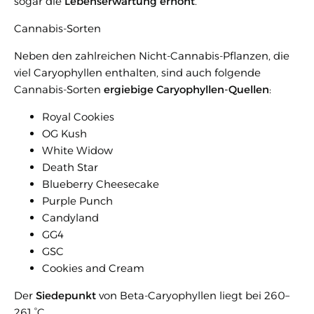
sogar die
Lebenserwartung erhöht
.
Cannabis-Sorten
Neben den zahlreichen Nicht-Cannabis-Pflanzen, die
viel Caryophyllen enthalten, sind auch folgende
Cannabis-Sorten
ergiebige Caryophyllen-Quellen
:
Royal Cookies
OG Kush
White Widow
Death Star
Blueberry Cheesecake
Purple Punch
Candyland
GG4
GSC
Cookies and Cream
Der
Siedepunkt
von Beta-Caryophyllen liegt bei 260–
261 °C.