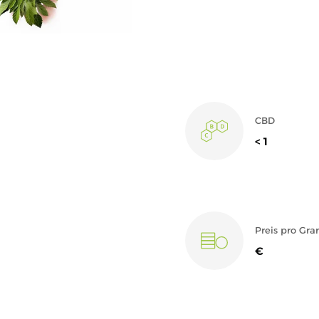
CBD
< 1
Preis pro G
€