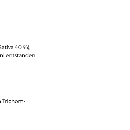
ativa 40 %),
ani entstanden
n Trichom-