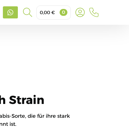
0
0,00
€
Search
for:
h Strain
is-Sorte, die für ihre stark
nt ist.