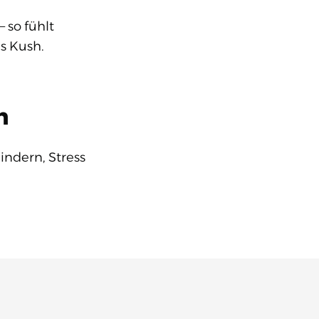
 so fühlt
s Kush.
n
indern, Stress