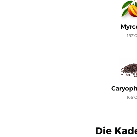
Myrc
167°C
Caryoph
166°
Die Kad