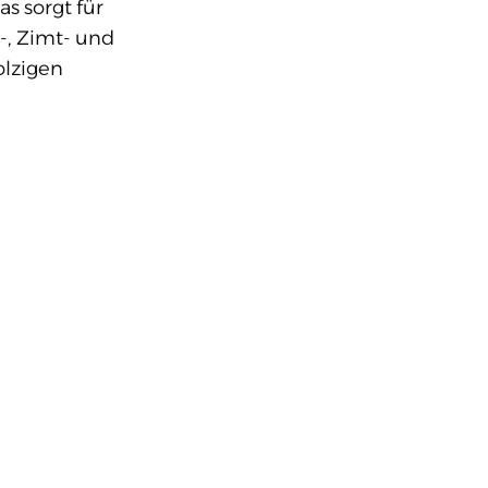
s sorgt für
-, Zimt- und
lzigen