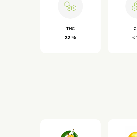
THC
C
22 %
< 