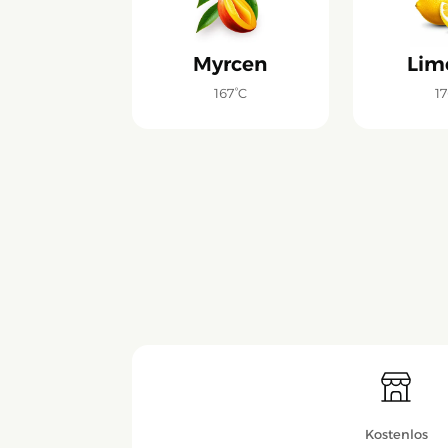
Myrcen
Lim
167°C
17
Kostenlos