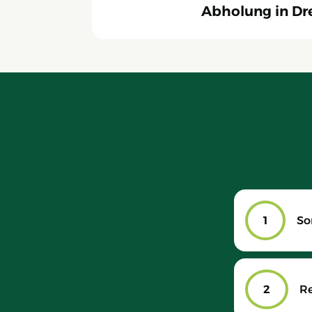
Abholung in Dr
1
So
2
R