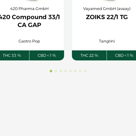
420 Pharma GmbH
Vayamed GmbH (avaay)
420 Compound 33/1
ZOIKS 22/1 TG
CA GAP
Gastro Pop
Tangrini
THC 33 %
CBD < 1 %
THC 22 %
CBD < 1 %