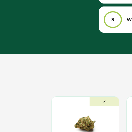
3
Wi
✓
✓