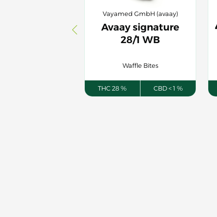
 Deutschland GmbH
Vayamed GmbH (avaay)
ios 31/1 COS-
Avaay signature
CA
28/1 WB
osmic Cream
Waffle Bites
%
CBD < 1 %
THC 28 %
CBD < 1 %