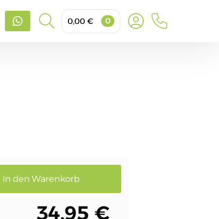
0
0,00
€
Search
for:
In den Warenkorb
34.95 €