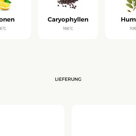
onen
Caryophyllen
Hum
6°C
166°C
10
LIEFERUNG