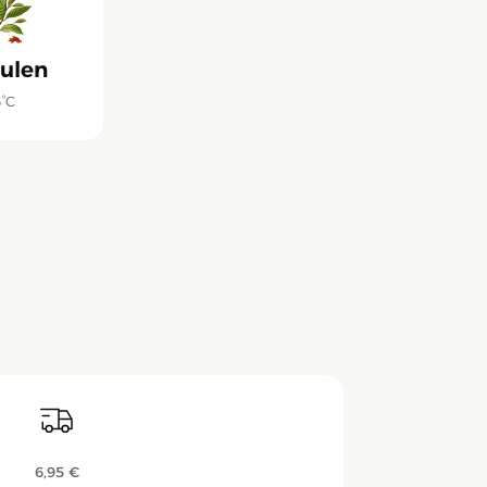
ulen
6°C
6,95 €