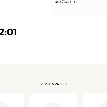
pro Gramm
Preis
Preis
war:
ist:
8,29 €
6,99 €.
2:01
SORTENPROFIL