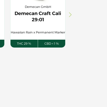
Demecan GmbH
Balancial G
Demecan Craft Cali
Balancial 22/
29:01
JH
Hawaiian Rain x Permanent Marker
Jack Herer
THC 29 %
CBD < 1 %
THC 22 %
C