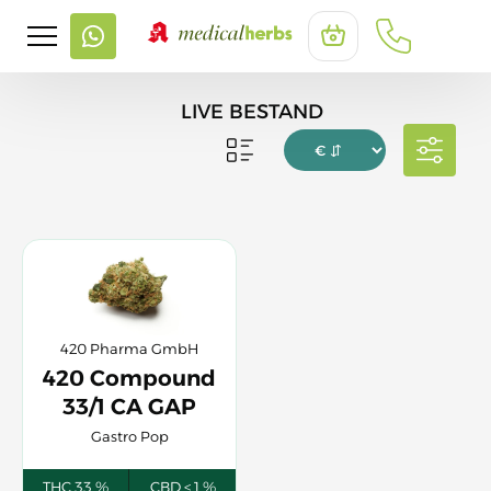
LIVE BESTAND
SORT BY PRICE (MOBILE)
Sort content
420 Pharma GmbH
420 Compound
33/1 CA GAP
Gastro Pop
THC 33 %
CBD < 1 %